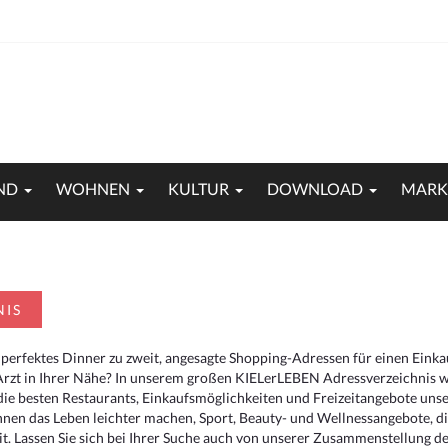
ND
WOHNEN
KULTUR
DOWNLOAD
MARK
NIS
 perfektes Dinner zu zweit, angesagte Shopping-Adressen für einen Eink
Arzt in Ihrer Nähe? In unserem großen KIELerLEBEN Adressverzeichnis we
r die besten Restaurants, Einkaufsmöglichkeiten und Freizeitangebote un
hnen das Leben leichter machen, Sport, Beauty- und Wellnessangebote, 
. Lassen Sie sich bei Ihrer Suche auch von unserer Zusammenstellung der