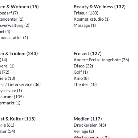
en & Wohnen (15)
Beauty & Wellness (132)
edarf (7)
Friseur (130)
encenter (1)
Kosmetikstudio (1)
sverwaltung (2)
Massage (1)
el (4)
ausstatter (1)
en & Trinken (243)
Freizeit (127)
(14)
Andere Freizeitangebote (76)
erei (1)
Disco (32)
 (72)
Golf (1)
iele (13)
Kino (8)
ss / Lieferservice (36)
Theater (10)
yservice (1)
aurant (105)
ermarkt (1)
st & Kultur (115)
Medien (117)
rie (61)
Druckereien (45)
ter (54)
Verlage (2)
Werbeagentur (70)