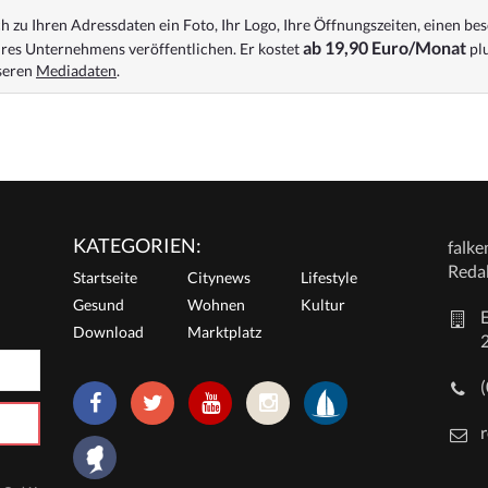
 zu Ihren Adressdaten ein Foto, Ihr Logo, Ihre Öffnungszeiten, einen bes
ab 19,90 Euro/Monat
res Unternehmens veröffentlichen. Er kostet
plu
nseren
Mediadaten
.
KATEGORIEN:
falk
Reda
Startseite
Citynews
Lifestyle
Gesund
Wohnen
Kultur
E
Download
Marktplatz
r