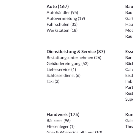
Auto (167)
Bau
Autohändler (95)
Baub
Autovermietung (19)
Gart
Fahrschulen (35)
Hau
Werkstätten (18)
Möb
Raum
Dienstleistung & Service (87)
Ess
Bestattungsunternehmen (26)
Bar 
Gebäudereinigung (52)
Bäck
Lieferservice (1)
Café
Schlüsseldienst (6)
Eisd
Taxi (2)
Imbi
Part
Rest
Sup
Handwerk (175)
Kun
Bäckerei (96)
Gale
Fliesenleger (1)
Thea
Gas- & Wasserinstallateur (10)