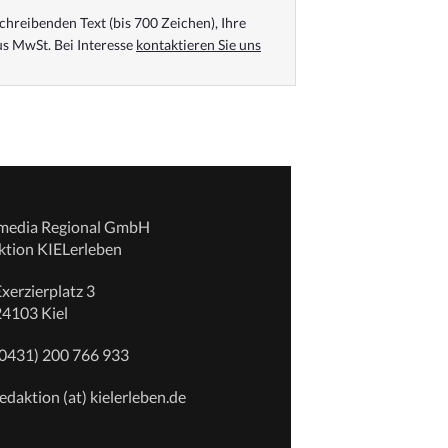
chreibenden Text (bis 700 Zeichen), Ihre
s MwSt. Bei Interesse
kontaktieren Sie uns
emedia Regional GmbH
ktion KIELerleben
xerzierplatz 3
24103 Kiel
(0431) 200 766 933
edaktion (at) kielerleben.de