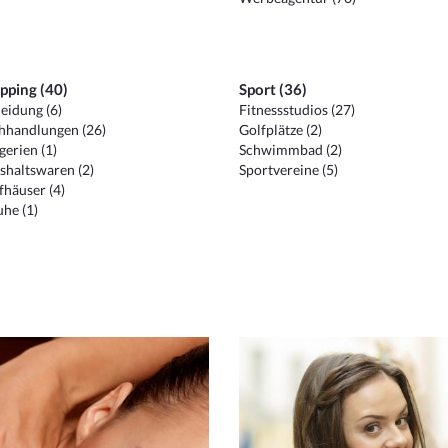
pping (40)
Sport (36)
eidung (6)
Fitnessstudios (27)
hhandlungen (26)
Golfplätze (2)
erien (1)
Schwimmbad (2)
shaltswaren (2)
Sportvereine (5)
häuser (4)
he (1)