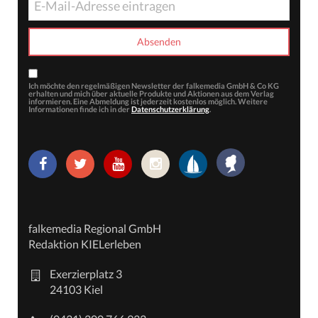
Ich möchte den regelmäßigen Newsletter der falkemedia GmbH & Co KG
erhalten und mich über aktuelle Produkte und Aktionen aus dem Verlag
informieren. Eine Abmeldung ist jederzeit kostenlos möglich. Weitere
Informationen finde ich in der
Datenschutzerklärung
.
falkemedia Regional GmbH
Redaktion KIELerleben
Exerzierplatz 3
24103 Kiel