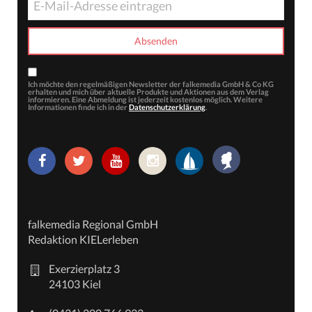
Ich möchte den regelmäßigen Newsletter der falkemedia GmbH & Co KG
erhalten und mich über aktuelle Produkte und Aktionen aus dem Verlag
informieren. Eine Abmeldung ist jederzeit kostenlos möglich. Weitere
Informationen finde ich in der
Datenschutzerklärung
.
falkemedia Regional GmbH
Redaktion KIELerleben
Exerzierplatz 3
24103 Kiel