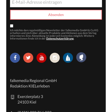
Ich möchte den regelmäßigen Newsletter der falkemedia GmbH & Co KG
erhalten und mich über aktuelle Produkte und Aktionen aus dem Verlag
informieren. Eine Abmeldung ist jederzeit kostenlos möglich. Weitere
Informationen finde ich in der
Datenschutzerklärung
.
falkemedia Regional GmbH
Redaktion KIELerleben
Exerzierplatz 3
24103 Kiel