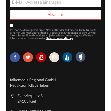
Ich möchte den regelmäßigen Newsletter der falkemedia GmbH & Co KG
erhalten und mich über aktuelle Produkte und Aktionen aus dem Verlag
informieren. Eine Abmeldung ist jederzeit kostenlos möglich. Weitere
Informationen finde ich in der
Datenschutzerklärung
.
falkemedia Regional GmbH
Redaktion KIELerleben
Exerzierplatz 3
24103 Kiel