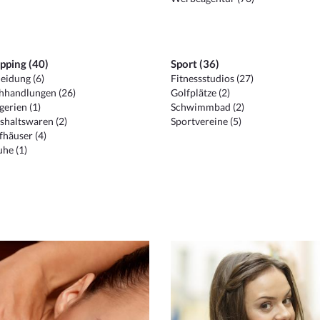
pping (40)
Sport (36)
eidung (6)
Fitnessstudios (27)
hhandlungen (26)
Golfplätze (2)
erien (1)
Schwimmbad (2)
shaltswaren (2)
Sportvereine (5)
häuser (4)
he (1)