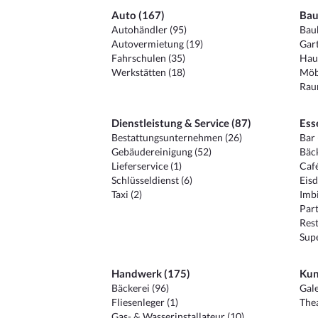
Auto (167)
Bau
Autohändler (95)
Baub
Autovermietung (19)
Gart
Fahrschulen (35)
Hau
Werkstätten (18)
Möb
Raum
Dienstleistung & Service (87)
Ess
Bestattungsunternehmen (26)
Bar 
Gebäudereinigung (52)
Bäck
Lieferservice (1)
Café
Schlüsseldienst (6)
Eisd
Taxi (2)
Imbi
Part
Rest
Sup
Handwerk (175)
Kun
Bäckerei (96)
Gale
Fliesenleger (1)
Thea
Gas- & Wasserinstallateur (10)