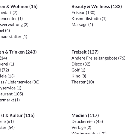
en & Wohnen (15)
Beauty & Wellness (132)
edarf (7)
Friseur (130)
encenter (1)
Kosmetikstudio (1)
sverwaltung (2)
Massage (1)
el (4)
ausstatter (1)
en & Trinken (243)
Freizeit (127)
(14)
Andere Freizeitangebote (76)
erei (1)
Disco (32)
 (72)
Golf (1)
iele (13)
Kino (8)
ss / Lieferservice (36)
Theater (10)
yservice (1)
aurant (105)
ermarkt (1)
st & Kultur (115)
Medien (117)
rie (61)
Druckereien (45)
ter (54)
Verlage (2)
Werbeagentur (70)