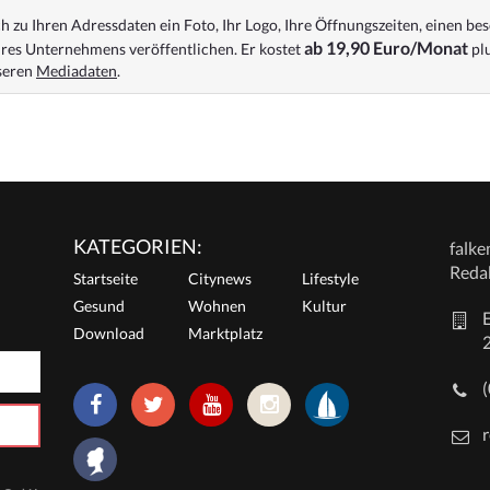
 zu Ihren Adressdaten ein Foto, Ihr Logo, Ihre Öffnungszeiten, einen bes
ab 19,90 Euro/Monat
res Unternehmens veröffentlichen. Er kostet
plu
nseren
Mediadaten
.
KATEGORIEN:
falk
Reda
Startseite
Citynews
Lifestyle
Gesund
Wohnen
Kultur
E
Download
Marktplatz
r