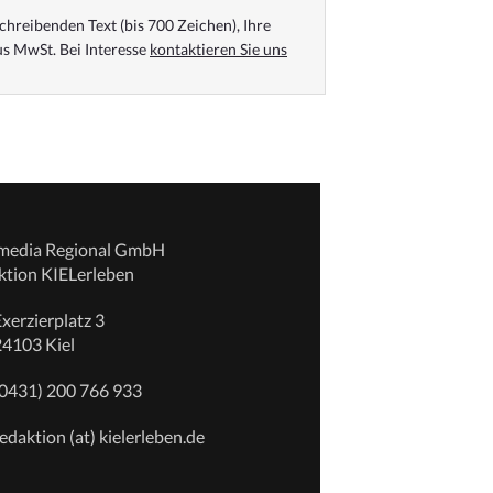
chreibenden Text (bis 700 Zeichen), Ihre
s MwSt. Bei Interesse
kontaktieren Sie uns
emedia Regional GmbH
ktion KIELerleben
xerzierplatz 3
24103 Kiel
(0431) 200 766 933
edaktion (at) kielerleben.de