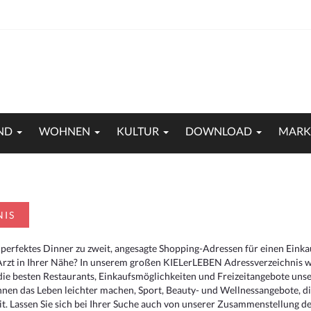
ND
WOHNEN
KULTUR
DOWNLOAD
MARK
NIS
 perfektes Dinner zu zweit, angesagte Shopping-Adressen für einen Eink
Arzt in Ihrer Nähe? In unserem großen KIELerLEBEN Adressverzeichnis we
r die besten Restaurants, Einkaufsmöglichkeiten und Freizeitangebote un
hnen das Leben leichter machen, Sport, Beauty- und Wellnessangebote, 
. Lassen Sie sich bei Ihrer Suche auch von unserer Zusammenstellung der