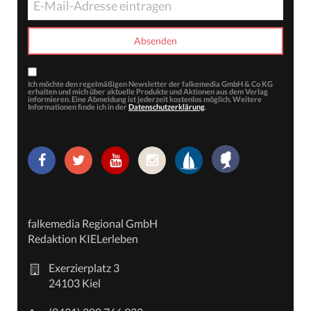
Ich möchte den regelmäßigen Newsletter der falkemedia GmbH & Co KG
erhalten und mich über aktuelle Produkte und Aktionen aus dem Verlag
informieren. Eine Abmeldung ist jederzeit kostenlos möglich. Weitere
Informationen finde ich in der
Datenschutzerklärung
.
falkemedia Regional GmbH
Redaktion KIELerleben
Exerzierplatz 3
24103 Kiel