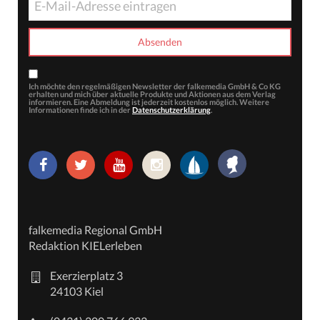
Ich möchte den regelmäßigen Newsletter der falkemedia GmbH & Co KG
erhalten und mich über aktuelle Produkte und Aktionen aus dem Verlag
informieren. Eine Abmeldung ist jederzeit kostenlos möglich. Weitere
Informationen finde ich in der
Datenschutzerklärung
.
falkemedia Regional GmbH
Redaktion KIELerleben
Exerzierplatz 3
24103 Kiel