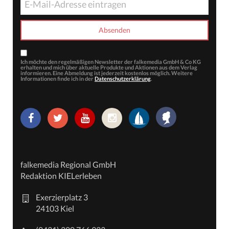
Ich möchte den regelmäßigen Newsletter der falkemedia GmbH & Co KG
erhalten und mich über aktuelle Produkte und Aktionen aus dem Verlag
informieren. Eine Abmeldung ist jederzeit kostenlos möglich. Weitere
Informationen finde ich in der
Datenschutzerklärung
.
falkemedia Regional GmbH
Redaktion KIELerleben
Exerzierplatz 3
24103 Kiel