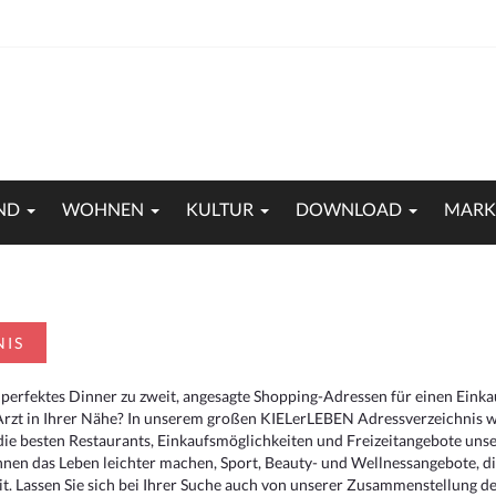
ND
WOHNEN
KULTUR
DOWNLOAD
MARK
NIS
 perfektes Dinner zu zweit, angesagte Shopping-Adressen für einen Eink
Arzt in Ihrer Nähe? In unserem großen KIELerLEBEN Adressverzeichnis we
r die besten Restaurants, Einkaufsmöglichkeiten und Freizeitangebote un
hnen das Leben leichter machen, Sport, Beauty- und Wellnessangebote, 
. Lassen Sie sich bei Ihrer Suche auch von unserer Zusammenstellung der