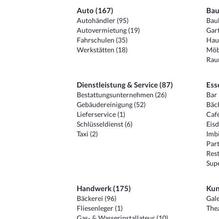
Auto (167)
Bau
Autohändler (95)
Baub
Autovermietung (19)
Gart
Fahrschulen (35)
Hau
Werkstätten (18)
Möb
Raum
Dienstleistung & Service (87)
Ess
Bestattungsunternehmen (26)
Bar 
Gebäudereinigung (52)
Bäck
Lieferservice (1)
Café
Schlüsseldienst (6)
Eisd
Taxi (2)
Imbi
Part
Rest
Sup
Handwerk (175)
Kun
Bäckerei (96)
Gale
Fliesenleger (1)
Thea
Gas- & Wasserinstallateur (10)