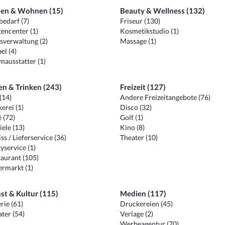
en & Wohnen (15)
Beauty & Wellness (132)
edarf (7)
Friseur (130)
encenter (1)
Kosmetikstudio (1)
sverwaltung (2)
Massage (1)
el (4)
ausstatter (1)
en & Trinken (243)
Freizeit (127)
(14)
Andere Freizeitangebote (76)
erei (1)
Disco (32)
 (72)
Golf (1)
iele (13)
Kino (8)
ss / Lieferservice (36)
Theater (10)
yservice (1)
aurant (105)
ermarkt (1)
st & Kultur (115)
Medien (117)
rie (61)
Druckereien (45)
ter (54)
Verlage (2)
Werbeagentur (70)