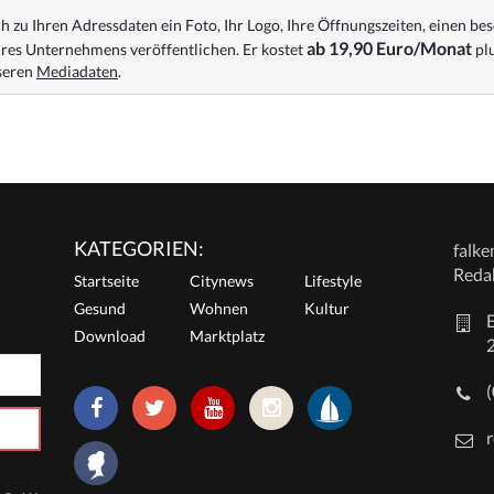
 zu Ihren Adressdaten ein Foto, Ihr Logo, Ihre Öffnungszeiten, einen bes
ab 19,90 Euro/Monat
res Unternehmens veröffentlichen. Er kostet
plu
nseren
Mediadaten
.
KATEGORIEN:
falk
Reda
Startseite
Citynews
Lifestyle
Gesund
Wohnen
Kultur
E
Download
Marktplatz
r