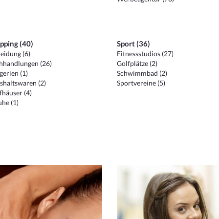
pping (40)
Sport (36)
eidung (6)
Fitnessstudios (27)
hhandlungen (26)
Golfplätze (2)
erien (1)
Schwimmbad (2)
shaltswaren (2)
Sportvereine (5)
häuser (4)
he (1)