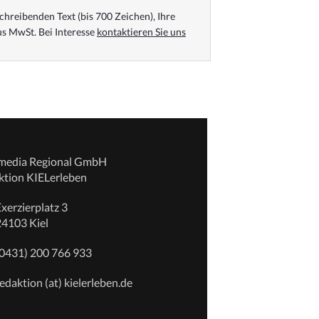
chreibenden Text (bis 700 Zeichen), Ihre
s MwSt. Bei Interesse
kontaktieren Sie uns
emedia Regional GmbH
ktion KIELerleben
xerzierplatz 3
24103 Kiel
(0431) 200 766 933
edaktion (at) kielerleben.de