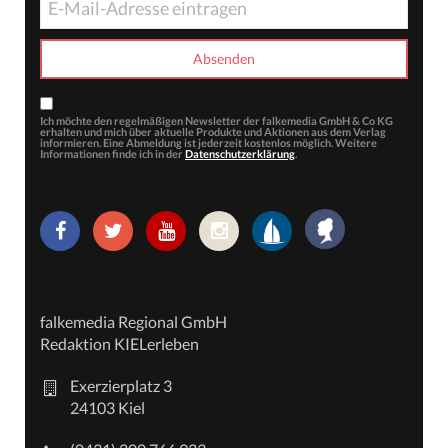
Ich möchte den regelmäßigen Newsletter der falkemedia GmbH & Co KG
erhalten und mich über aktuelle Produkte und Aktionen aus dem Verlag
informieren. Eine Abmeldung ist jederzeit kostenlos möglich. Weitere
Informationen finde ich in der
Datenschutzerklärung
.
falkemedia Regional GmbH
Redaktion KIELerleben
Exerzierplatz 3
24103 Kiel