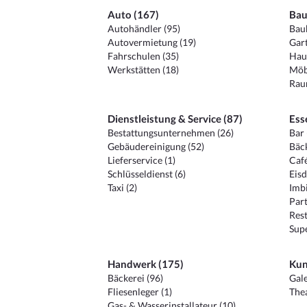
Auto (167)
Bau
Autohändler (95)
Baub
Autovermietung (19)
Gart
Fahrschulen (35)
Hau
Werkstätten (18)
Möb
Raum
Dienstleistung & Service (87)
Ess
Bestattungsunternehmen (26)
Bar 
Gebäudereinigung (52)
Bäck
Lieferservice (1)
Café
Schlüsseldienst (6)
Eisd
Taxi (2)
Imbi
Part
Rest
Sup
Handwerk (175)
Kun
Bäckerei (96)
Gale
Fliesenleger (1)
Thea
Gas- & Wasserinstallateur (10)