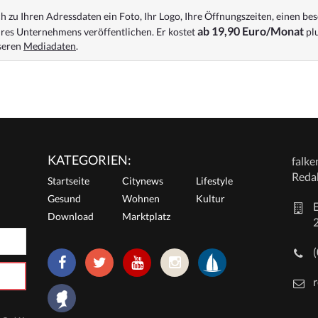
 zu Ihren Adressdaten ein Foto, Ihr Logo, Ihre Öffnungszeiten, einen bes
ab 19,90 Euro/Monat
res Unternehmens veröffentlichen. Er kostet
plu
nseren
Mediadaten
.
KATEGORIEN:
falk
Reda
Startseite
Citynews
Lifestyle
Gesund
Wohnen
Kultur
E
Download
Marktplatz
r