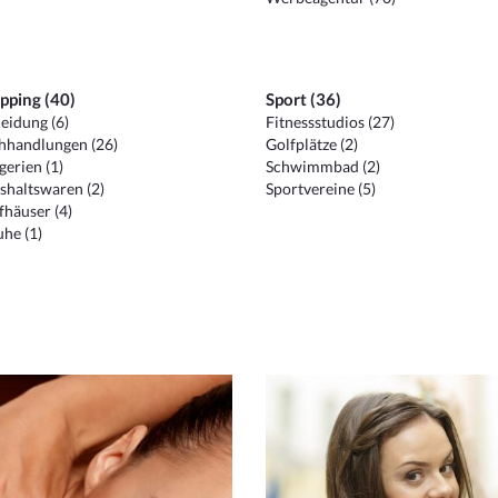
pping (40)
Sport (36)
eidung (6)
Fitnessstudios (27)
hhandlungen (26)
Golfplätze (2)
erien (1)
Schwimmbad (2)
shaltswaren (2)
Sportvereine (5)
häuser (4)
he (1)