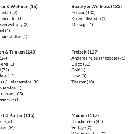
en & Wohnen (15)
Beauty & Wellness (132)
edarf (7)
Friseur (130)
encenter (1)
Kosmetikstudio (1)
sverwaltung (2)
Massage (1)
el (4)
ausstatter (1)
en & Trinken (243)
Freizeit (127)
(14)
Andere Freizeitangebote (76)
erei (1)
Disco (32)
 (72)
Golf (1)
iele (13)
Kino (8)
ss / Lieferservice (36)
Theater (10)
yservice (1)
aurant (105)
ermarkt (1)
st & Kultur (115)
Medien (117)
rie (61)
Druckereien (45)
ter (54)
Verlage (2)
Werbeagentur (70)