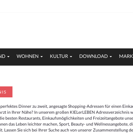
ND
WOHNEN
KULTUR
DOWNLOAD
MARK
NIS
 perfektes Dinner zu zweit, angesagte Shopping-Adressen für einen Eink
Arzt in Ihrer Nähe? In unserem großen KIELerLEBEN Adressverzeichnis we
r die besten Restaurants, Einkaufsmöglichkeiten und Freizeitangebote un
hnen das Leben leichter machen, Sport, Beauty- und Wellnessangebote, 
. Lassen Sie sich bei Ihrer Suche auch von unserer Zusammenstellung der