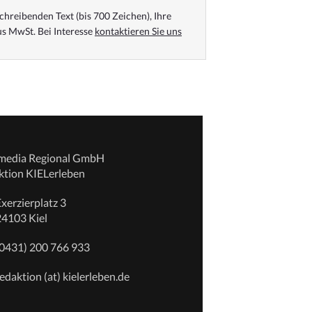
chreibenden Text (bis 700 Zeichen), Ihre
s MwSt. Bei Interesse
kontaktieren Sie uns
emedia Regional GmbH
ktion KIELerleben
xerzierplatz 3
24103 Kiel
(0431) 200 766 933
edaktion (at) kielerleben.de