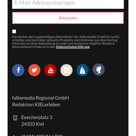
Ich möchte den regelmäßigen Newsletter der falkemedia GmbH & Co KG
erhalten und mich über aktuelle Produkte und Aktionen aus dem Verlag
informieren. Eine Abmeldung ist jederzeit kostenlos möglich. Weitere
Informationen finde ich in der
Datenschutzerklärung
.
falkemedia Regional GmbH
Redaktion KIELerleben
Exerzierplatz 3
24103 Kiel