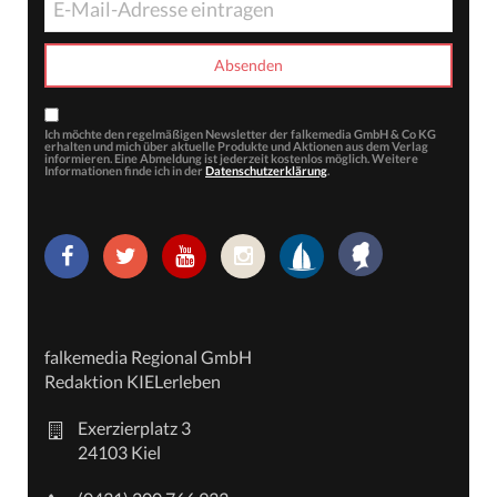
Ich möchte den regelmäßigen Newsletter der falkemedia GmbH & Co KG
erhalten und mich über aktuelle Produkte und Aktionen aus dem Verlag
informieren. Eine Abmeldung ist jederzeit kostenlos möglich. Weitere
Informationen finde ich in der
Datenschutzerklärung
.
falkemedia Regional GmbH
Redaktion KIELerleben
Exerzierplatz 3
24103 Kiel