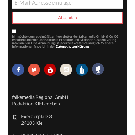
Ich möchte den regelmäßigen Newsletter der falkemedia GmbH & Co KG
erhalten und mich über aktuelle Produkte und Aktionen aus dem Verlag
informieren. Eine Abmeldung ist jederzeit kostenlos möglich. Weitere
Informationen finde ich in der
Datenschutzerklärung
.
falkemedia Regional GmbH
Redaktion KIELerleben
Exerzierplatz 3
24103 Kiel