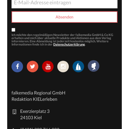
Ich möchte den regelmäßigen Newsletter der falkemedia GmbH & Co KG
erhalten und mich über aktuelle Produkte und Aktionen aus dem Verlag
informieren. Eine Abmeldung ist jederzeit kostenlos möglich. Weitere
Informationen finde ich in der
Datenschutzerklärung
.
falkemedia Regional GmbH
Redaktion KIELerleben
Exerzierplatz 3
24103 Kiel