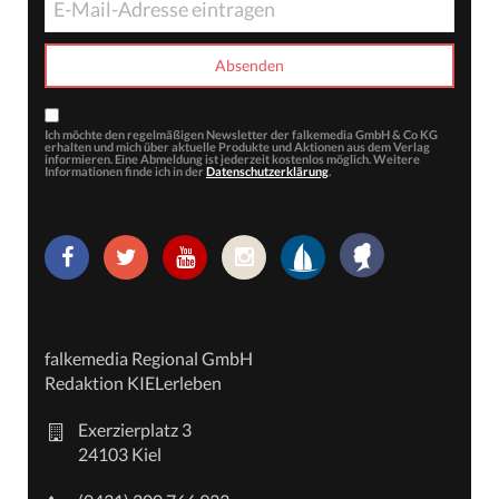
Ich möchte den regelmäßigen Newsletter der falkemedia GmbH & Co KG
erhalten und mich über aktuelle Produkte und Aktionen aus dem Verlag
informieren. Eine Abmeldung ist jederzeit kostenlos möglich. Weitere
Informationen finde ich in der
Datenschutzerklärung
.
falkemedia Regional GmbH
Redaktion KIELerleben
Exerzierplatz 3
24103 Kiel