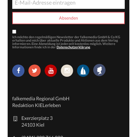
Ich möchte den regelmäßigen Newsletter der falkemedia GmbH & Co KG
erhalten und mich über aktuelle Produkte und Aktionen aus dem Verlag
informieren. Eine Abmeldung ist jederzeit kostenlos möglich. Weitere
Informationen finde ich in der
Datenschutzerklärung
.
falkemedia Regional GmbH
Redaktion KIELerleben
Exerzierplatz 3
24103 Kiel