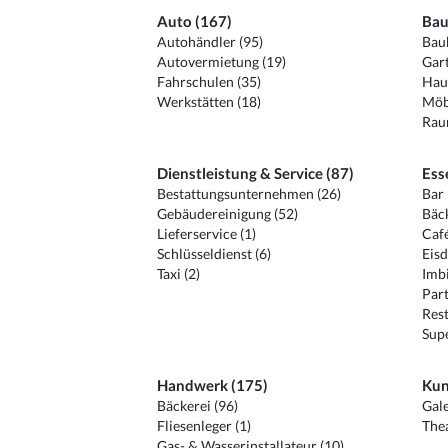
Auto (167)
Bau
Autohändler (95)
Baub
Autovermietung (19)
Gart
Fahrschulen (35)
Hau
Werkstätten (18)
Möb
Raum
Dienstleistung & Service (87)
Ess
Bestattungsunternehmen (26)
Bar 
Gebäudereinigung (52)
Bäck
Lieferservice (1)
Café
Schlüsseldienst (6)
Eisd
Taxi (2)
Imbi
Part
Rest
Sup
Handwerk (175)
Kun
Bäckerei (96)
Gale
Fliesenleger (1)
Thea
Gas- & Wasserinstallateur (10)