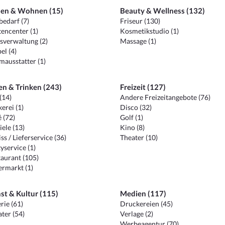
en & Wohnen (15)
Beauty & Wellness (132)
edarf (7)
Friseur (130)
encenter (1)
Kosmetikstudio (1)
sverwaltung (2)
Massage (1)
el (4)
ausstatter (1)
en & Trinken (243)
Freizeit (127)
(14)
Andere Freizeitangebote (76)
erei (1)
Disco (32)
 (72)
Golf (1)
iele (13)
Kino (8)
ss / Lieferservice (36)
Theater (10)
yservice (1)
aurant (105)
ermarkt (1)
st & Kultur (115)
Medien (117)
rie (61)
Druckereien (45)
ter (54)
Verlage (2)
Werbeagentur (70)