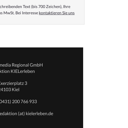
chreibenden Text (bis 700 Zeichen), Ihre
s MwSt. Bei Interesse
kontaktieren Sie uns
emedia Regional GmbH
ktion KIELerleben
xerzierplatz 3
24103 Kiel
(0431) 200 766 933
edaktion (at) kielerleben.de