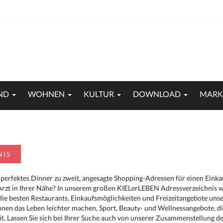
ND
WOHNEN
KULTUR
DOWNLOAD
MARK
NIS
 perfektes Dinner zu zweit, angesagte Shopping-Adressen für einen Eink
Arzt in Ihrer Nähe? In unserem großen KIELerLEBEN Adressverzeichnis we
r die besten Restaurants, Einkaufsmöglichkeiten und Freizeitangebote un
hnen das Leben leichter machen, Sport, Beauty- und Wellnessangebote, 
. Lassen Sie sich bei Ihrer Suche auch von unserer Zusammenstellung der