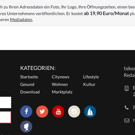
 zu Ihren Adressdaten ein Foto, Ihr Logo, Ihre Öffnungszeiten, einen bes
ab 19,90 Euro/Monat
res Unternehmens veröffentlichen. Er kostet
plu
nseren
Mediadaten
.
KATEGORIEN:
falk
Reda
Startseite
Citynews
Lifestyle
Gesund
Wohnen
Kultur
E
Download
Marktplatz
r