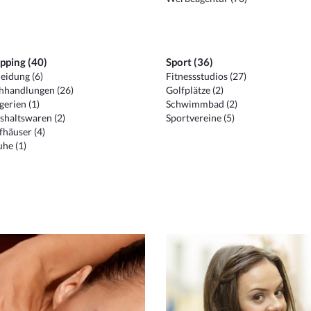
pping (40)
Sport (36)
eidung (6)
Fitnessstudios (27)
hhandlungen (26)
Golfplätze (2)
erien (1)
Schwimmbad (2)
shaltswaren (2)
Sportvereine (5)
häuser (4)
he (1)