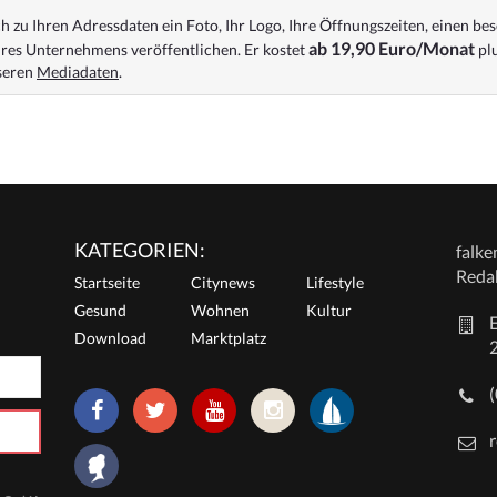
 zu Ihren Adressdaten ein Foto, Ihr Logo, Ihre Öffnungszeiten, einen bes
ab 19,90 Euro/Monat
res Unternehmens veröffentlichen. Er kostet
plu
nseren
Mediadaten
.
KATEGORIEN:
falk
Reda
Startseite
Citynews
Lifestyle
Gesund
Wohnen
Kultur
E
Download
Marktplatz
r