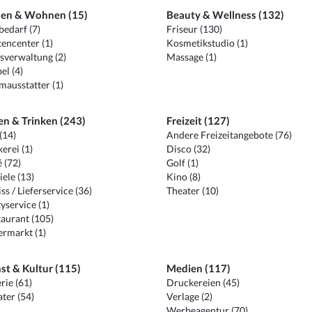
en & Wohnen (15)
Beauty & Wellness (132)
edarf (7)
Friseur (130)
encenter (1)
Kosmetikstudio (1)
sverwaltung (2)
Massage (1)
el (4)
ausstatter (1)
en & Trinken (243)
Freizeit (127)
(14)
Andere Freizeitangebote (76)
erei (1)
Disco (32)
 (72)
Golf (1)
iele (13)
Kino (8)
ss / Lieferservice (36)
Theater (10)
yservice (1)
aurant (105)
ermarkt (1)
st & Kultur (115)
Medien (117)
rie (61)
Druckereien (45)
ter (54)
Verlage (2)
Werbeagentur (70)