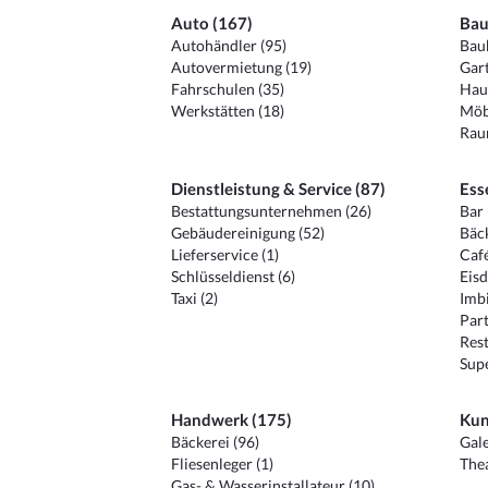
Auto (167)
Bau
Autohändler (95)
Baub
Autovermietung (19)
Gart
Fahrschulen (35)
Hau
Werkstätten (18)
Möb
Raum
Dienstleistung & Service (87)
Ess
Bestattungsunternehmen (26)
Bar 
Gebäudereinigung (52)
Bäck
Lieferservice (1)
Café
Schlüsseldienst (6)
Eisd
Taxi (2)
Imbi
Part
Rest
Sup
Handwerk (175)
Kun
Bäckerei (96)
Gale
Fliesenleger (1)
Thea
Gas- & Wasserinstallateur (10)