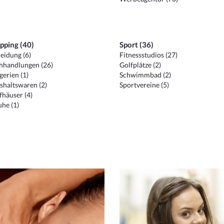
pping (40)
Sport (36)
eidung (6)
Fitnessstudios (27)
hhandlungen (26)
Golfplätze (2)
erien (1)
Schwimmbad (2)
shaltswaren (2)
Sportvereine (5)
häuser (4)
he (1)