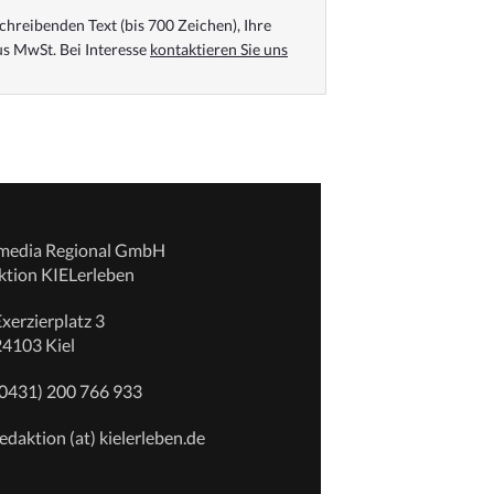
chreibenden Text (bis 700 Zeichen), Ihre
s MwSt. Bei Interesse
kontaktieren Sie uns
emedia Regional GmbH
ktion KIELerleben
xerzierplatz 3
24103 Kiel
(0431) 200 766 933
edaktion (at) kielerleben.de