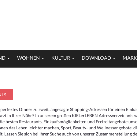
ND
WOHNEN
KULTUR
DOWNLOAD
MARK
NIS
 perfektes Dinner zu zweit, angesagte Shopping-Adressen für einen Eink
Arzt in Ihrer Nähe? In unserem großen KIELerLEBEN Adressverzeichnis we
r die besten Restaurants, Einkaufsmöglichkeiten und Freizeitangebote un
hnen das Leben leichter machen, Sport, Beauty- und Wellnessangebote, 
. Lassen Sie sich bei Ihrer Suche auch von unserer Zusammenstellung der