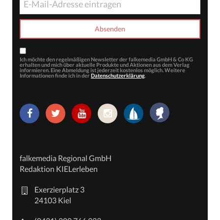
Ich möchte den regelmäßigen Newsletter der falkemedia GmbH & Co KG
erhalten und mich über aktuelle Produkte und Aktionen aus dem Verlag
informieren. Eine Abmeldung ist jederzeit kostenlos möglich. Weitere
Informationen finde ich in der
Datenschutzerklärung
.
falkemedia Regional GmbH
Redaktion KIELerleben
Exerzierplatz 3
24103 Kiel