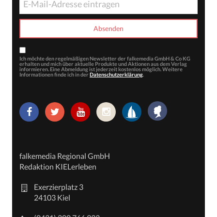
Ich möchte den regelmäßigen Newsletter der falkemedia GmbH & Co KG
erhalten und mich über aktuelle Produkte und Aktionen aus dem Verlag
informieren. Eine Abmeldung ist jederzeit kostenlos möglich. Weitere
Informationen finde ich in der
Datenschutzerklärung
.
falkemedia Regional GmbH
Redaktion KIELerleben
Exerzierplatz 3
24103 Kiel