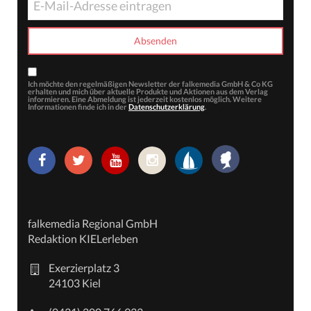
Ich möchte den regelmäßigen Newsletter der falkemedia GmbH & Co KG
erhalten und mich über aktuelle Produkte und Aktionen aus dem Verlag
informieren. Eine Abmeldung ist jederzeit kostenlos möglich. Weitere
Informationen finde ich in der
Datenschutzerklärung
.
falkemedia Regional GmbH
Redaktion KIELerleben
Exerzierplatz 3
24103 Kiel