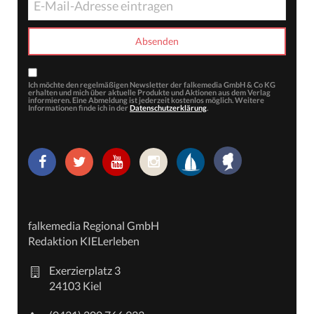
Ich möchte den regelmäßigen Newsletter der falkemedia GmbH & Co KG
erhalten und mich über aktuelle Produkte und Aktionen aus dem Verlag
informieren. Eine Abmeldung ist jederzeit kostenlos möglich. Weitere
Informationen finde ich in der
Datenschutzerklärung
.
falkemedia Regional GmbH
Redaktion KIELerleben
Exerzierplatz 3
24103 Kiel