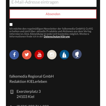
Ich möchte den regelmäßigen Newsletter der falkemedia GmbH & Co KG
erhalten und mich über aktuelle Produkte und Aktionen aus dem Verlag
informieren. Eine Abmeldung ist jederzeit kostenlos möglich. Weitere
Informationen finde ich in der
Datenschutzerklärung
.
falkemedia Regional GmbH
Redaktion KIELerleben
Exerzierplatz 3
24103 Kiel