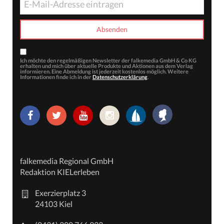
Ich möchte den regelmäßigen Newsletter der falkemedia GmbH & Co KG
erhalten und mich über aktuelle Produkte und Aktionen aus dem Verlag
informieren. Eine Abmeldung ist jederzeit kostenlos möglich. Weitere
Informationen finde ich in der
Datenschutzerklärung
.
falkemedia Regional GmbH
Redaktion KIELerleben
Exerzierplatz 3
24103 Kiel