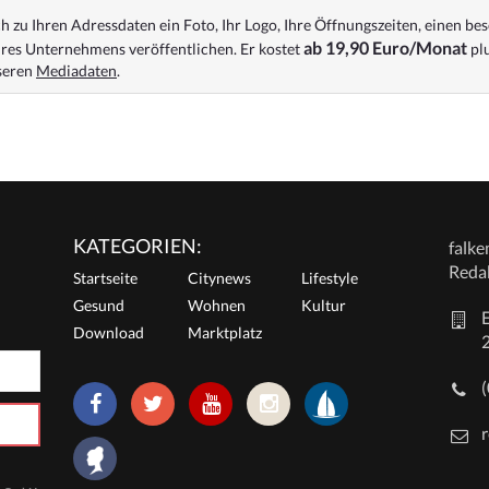
 zu Ihren Adressdaten ein Foto, Ihr Logo, Ihre Öffnungszeiten, einen bes
ab 19,90 Euro/Monat
res Unternehmens veröffentlichen. Er kostet
plu
nseren
Mediadaten
.
KATEGORIEN:
falk
Reda
Startseite
Citynews
Lifestyle
Gesund
Wohnen
Kultur
E
Download
Marktplatz
r