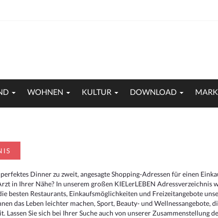
ND
WOHNEN
KULTUR
DOWNLOAD
MARK
NIS
 perfektes Dinner zu zweit, angesagte Shopping-Adressen für einen Eink
Arzt in Ihrer Nähe? In unserem großen KIELerLEBEN Adressverzeichnis we
r die besten Restaurants, Einkaufsmöglichkeiten und Freizeitangebote un
hnen das Leben leichter machen, Sport, Beauty- und Wellnessangebote, 
. Lassen Sie sich bei Ihrer Suche auch von unserer Zusammenstellung der