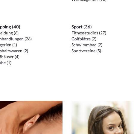
pping (40)
Sport (36)
eidung (6)
Fitnessstudios (27)
hhandlungen (26)
Golfplätze (2)
erien (1)
Schwimmbad (2)
shaltswaren (2)
Sportvereine (5)
häuser (4)
he (1)