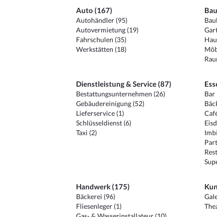
Auto (167)
Bau
Autohändler (95)
Baub
Autovermietung (19)
Gart
Fahrschulen (35)
Hau
Werkstätten (18)
Möb
Raum
Dienstleistung & Service (87)
Ess
Bestattungsunternehmen (26)
Bar 
Gebäudereinigung (52)
Bäck
Lieferservice (1)
Café
Schlüsseldienst (6)
Eisd
Taxi (2)
Imbi
Part
Rest
Sup
Handwerk (175)
Kun
Bäckerei (96)
Gale
Fliesenleger (1)
Thea
Gas- & Wasserinstallateur (10)