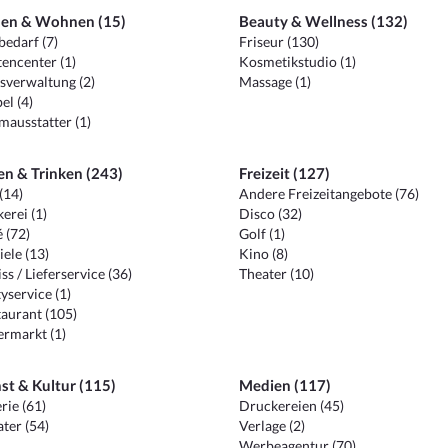
en & Wohnen (15)
Beauty & Wellness (132)
edarf (7)
Friseur (130)
encenter (1)
Kosmetikstudio (1)
sverwaltung (2)
Massage (1)
el (4)
ausstatter (1)
en & Trinken (243)
Freizeit (127)
(14)
Andere Freizeitangebote (76)
erei (1)
Disco (32)
 (72)
Golf (1)
iele (13)
Kino (8)
ss / Lieferservice (36)
Theater (10)
yservice (1)
aurant (105)
ermarkt (1)
st & Kultur (115)
Medien (117)
rie (61)
Druckereien (45)
ter (54)
Verlage (2)
Werbeagentur (70)