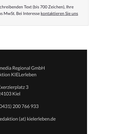
chreibenden Text (bis 700 Zeichen), Ihre
s MwSt. Bei Interesse
kontaktieren Sie uns
emedia Regional GmbH
ktion KIELerleben
xerzierplatz 3
24103 Kiel
(0431) 200 766 933
edaktion (at) kielerleben.de