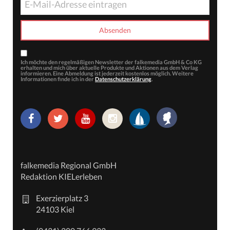
Ich möchte den regelmäßigen Newsletter der falkemedia GmbH & Co KG
erhalten und mich über aktuelle Produkte und Aktionen aus dem Verlag
informieren. Eine Abmeldung ist jederzeit kostenlos möglich. Weitere
Informationen finde ich in der
Datenschutzerklärung
.
falkemedia Regional GmbH
Redaktion KIELerleben
Exerzierplatz 3
24103 Kiel