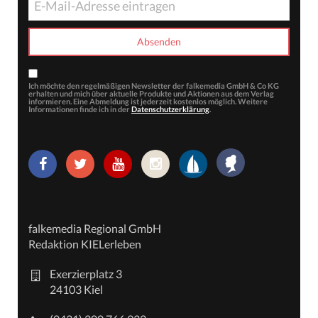
Ich möchte den regelmäßigen Newsletter der falkemedia GmbH & Co KG
erhalten und mich über aktuelle Produkte und Aktionen aus dem Verlag
informieren. Eine Abmeldung ist jederzeit kostenlos möglich. Weitere
Informationen finde ich in der
Datenschutzerklärung
.
falkemedia Regional GmbH
Redaktion KIELerleben
Exerzierplatz 3
24103 Kiel