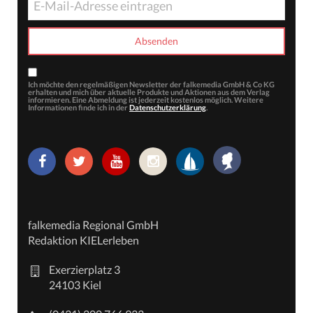
Ich möchte den regelmäßigen Newsletter der falkemedia GmbH & Co KG
erhalten und mich über aktuelle Produkte und Aktionen aus dem Verlag
informieren. Eine Abmeldung ist jederzeit kostenlos möglich. Weitere
Informationen finde ich in der
Datenschutzerklärung
.
falkemedia Regional GmbH
Redaktion KIELerleben
Exerzierplatz 3
24103 Kiel