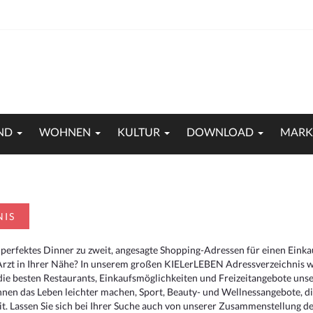
ND
WOHNEN
KULTUR
DOWNLOAD
MARK
NIS
 perfektes Dinner zu zweit, angesagte Shopping-Adressen für einen Eink
Arzt in Ihrer Nähe? In unserem großen KIELerLEBEN Adressverzeichnis we
r die besten Restaurants, Einkaufsmöglichkeiten und Freizeitangebote un
hnen das Leben leichter machen, Sport, Beauty- und Wellnessangebote, 
. Lassen Sie sich bei Ihrer Suche auch von unserer Zusammenstellung der