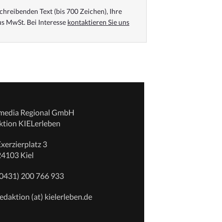
chreibenden Text (bis 700 Zeichen), Ihre
s MwSt. Bei Interesse
kontaktieren Sie uns
emedia Regional GmbH
ktion KIELerleben
xerzierplatz 3
24103 Kiel
(0431) 200 766 933
edaktion (at) kielerleben.de