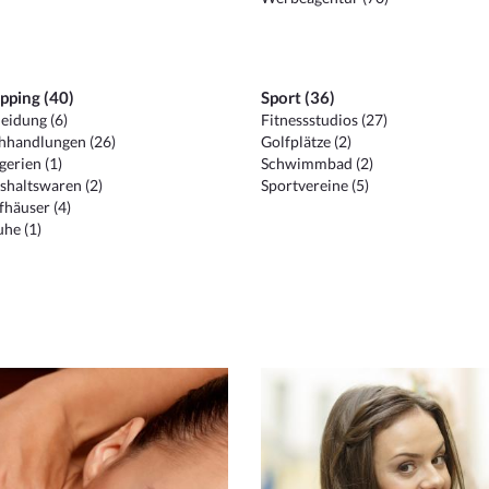
pping (40)
Sport (36)
eidung (6)
Fitnessstudios (27)
hhandlungen (26)
Golfplätze (2)
erien (1)
Schwimmbad (2)
shaltswaren (2)
Sportvereine (5)
häuser (4)
he (1)