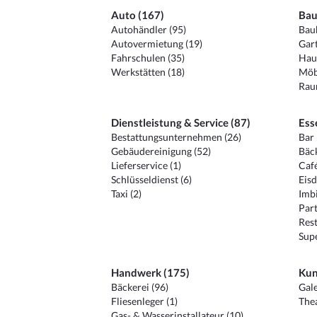
Auto (167)
Bau
Autohändler (95)
Baub
Autovermietung (19)
Gart
Fahrschulen (35)
Hau
Werkstätten (18)
Möb
Raum
Dienstleistung & Service (87)
Ess
Bestattungsunternehmen (26)
Bar 
Gebäudereinigung (52)
Bäck
Lieferservice (1)
Café
Schlüsseldienst (6)
Eisd
Taxi (2)
Imbi
Part
Rest
Sup
Handwerk (175)
Kun
Bäckerei (96)
Gale
Fliesenleger (1)
Thea
Gas- & Wasserinstallateur (10)