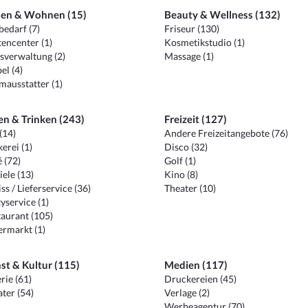
en & Wohnen (15)
Beauty & Wellness (132)
edarf (7)
Friseur (130)
encenter (1)
Kosmetikstudio (1)
sverwaltung (2)
Massage (1)
el (4)
ausstatter (1)
en & Trinken (243)
Freizeit (127)
(14)
Andere Freizeitangebote (76)
erei (1)
Disco (32)
 (72)
Golf (1)
iele (13)
Kino (8)
ss / Lieferservice (36)
Theater (10)
yservice (1)
aurant (105)
ermarkt (1)
st & Kultur (115)
Medien (117)
rie (61)
Druckereien (45)
ter (54)
Verlage (2)
Werbeagentur (70)