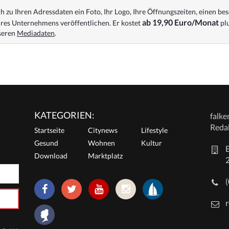
 zu Ihren Adressdaten ein Foto, Ihr Logo, Ihre Öffnungszeiten, einen bes
ab 19,90 Euro/Monat
res Unternehmens veröffentlichen. Er kostet
plu
nseren
Mediadaten
.
KATEGORIEN:
falk
Reda
Startseite
Citynews
Lifestyle
Gesund
Wohnen
Kultur
E
Download
Marktplatz
r