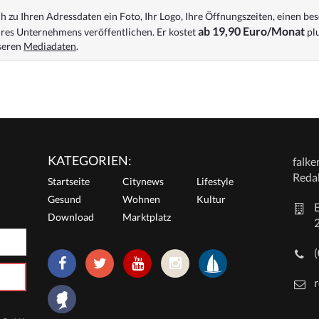
 zu Ihren Adressdaten ein Foto, Ihr Logo, Ihre Öffnungszeiten, einen bes
ab 19,90 Euro/Monat
res Unternehmens veröffentlichen. Er kostet
plu
nseren
Mediadaten
.
KATEGORIEN:
falk
Reda
Startseite
Citynews
Lifestyle
Gesund
Wohnen
Kultur
E
Download
Marktplatz
r