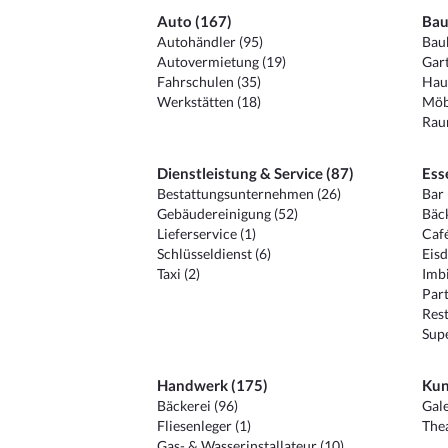
Auto (167)
Bau
Autohändler (95)
Baub
Autovermietung (19)
Gart
Fahrschulen (35)
Hau
Werkstätten (18)
Möb
Raum
Dienstleistung & Service (87)
Ess
Bestattungsunternehmen (26)
Bar 
Gebäudereinigung (52)
Bäck
Lieferservice (1)
Café
Schlüsseldienst (6)
Eisd
Taxi (2)
Imbi
Part
Rest
Sup
Handwerk (175)
Kun
Bäckerei (96)
Gale
Fliesenleger (1)
Thea
Gas- & Wasserinstallateur (10)