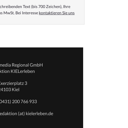
chreibenden Text (bis 700 Zeichen), Ihre
s MwSt. Bei Interesse
kontaktieren Sie uns
emedia Regional GmbH
ktion KIELerleben
xerzierplatz 3
24103 Kiel
(0431) 200 766 933
edaktion (at) kielerleben.de