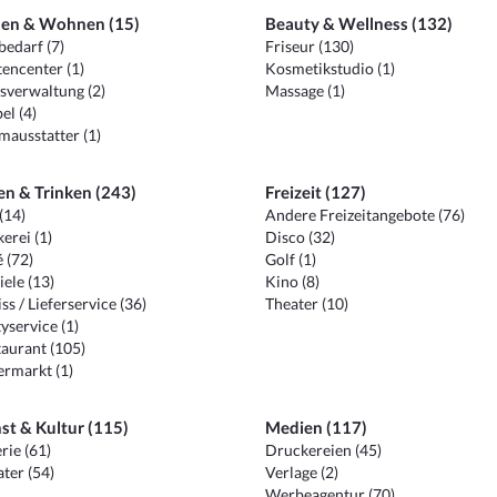
en & Wohnen (15)
Beauty & Wellness (132)
edarf (7)
Friseur (130)
encenter (1)
Kosmetikstudio (1)
sverwaltung (2)
Massage (1)
el (4)
ausstatter (1)
en & Trinken (243)
Freizeit (127)
(14)
Andere Freizeitangebote (76)
erei (1)
Disco (32)
 (72)
Golf (1)
iele (13)
Kino (8)
ss / Lieferservice (36)
Theater (10)
yservice (1)
aurant (105)
ermarkt (1)
st & Kultur (115)
Medien (117)
rie (61)
Druckereien (45)
ter (54)
Verlage (2)
Werbeagentur (70)