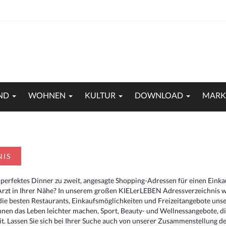
ND
WOHNEN
KULTUR
DOWNLOAD
MARK
NIS
 perfektes Dinner zu zweit, angesagte Shopping-Adressen für einen Eink
Arzt in Ihrer Nähe? In unserem großen KIELerLEBEN Adressverzeichnis we
r die besten Restaurants, Einkaufsmöglichkeiten und Freizeitangebote un
hnen das Leben leichter machen, Sport, Beauty- und Wellnessangebote, 
. Lassen Sie sich bei Ihrer Suche auch von unserer Zusammenstellung der