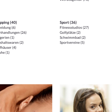
pping (40)
Sport (36)
eidung (6)
Fitnessstudios (27)
hhandlungen (26)
Golfplätze (2)
erien (1)
Schwimmbad (2)
shaltswaren (2)
Sportvereine (5)
häuser (4)
he (1)