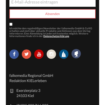
Ich möchte den regelmäßigen Newsletter der falkemedia GmbH & Co KG
erhalten und mich über aktuelle Produkte und Aktionen aus dem Verlag
informieren. Eine Abmeldung ist jederzeit kostenlos möglich. Weitere
Informationen finde ich in der
Datenschutzerklärung
.
falkemedia Regional GmbH
Redaktion KIELerleben
Exerzierplatz 3
24103 Kiel