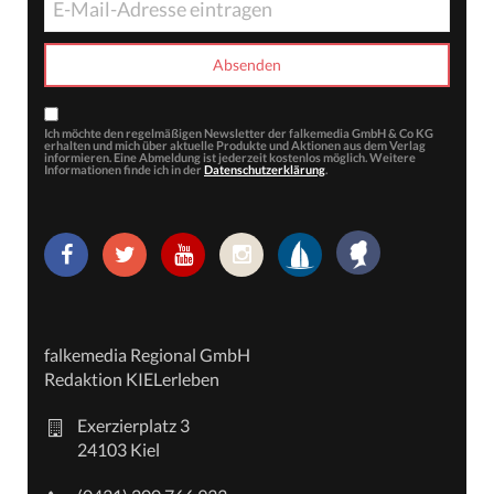
Ich möchte den regelmäßigen Newsletter der falkemedia GmbH & Co KG
erhalten und mich über aktuelle Produkte und Aktionen aus dem Verlag
informieren. Eine Abmeldung ist jederzeit kostenlos möglich. Weitere
Informationen finde ich in der
Datenschutzerklärung
.
falkemedia Regional GmbH
Redaktion KIELerleben
Exerzierplatz 3
24103 Kiel