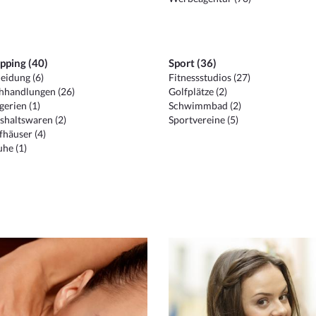
pping (40)
Sport (36)
eidung (6)
Fitnessstudios (27)
hhandlungen (26)
Golfplätze (2)
erien (1)
Schwimmbad (2)
shaltswaren (2)
Sportvereine (5)
häuser (4)
he (1)