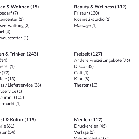
en & Wohnen (15)
Beauty & Wellness (132)
edarf (7)
Friseur (130)
encenter (1)
Kosmetikstudio (1)
sverwaltung (2)
Massage (1)
el (4)
ausstatter (1)
en & Trinken (243)
Freizeit (127)
(14)
Andere Freizeitangebote (76)
erei (1)
Disco (32)
 (72)
Golf (1)
iele (13)
Kino (8)
ss / Lieferservice (36)
Theater (10)
yservice (1)
aurant (105)
ermarkt (1)
st & Kultur (115)
Medien (117)
rie (61)
Druckereien (45)
ter (54)
Verlage (2)
Werbeagentur (70)