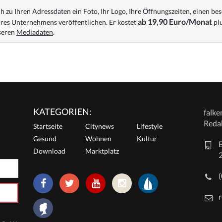
 zu Ihren Adressdaten ein Foto, Ihr Logo, Ihre Öffnungszeiten, einen bes
ab 19,90 Euro/Monat
res Unternehmens veröffentlichen. Er kostet
plu
nseren
Mediadaten
.
KATEGORIEN:
falk
Reda
Startseite
Citynews
Lifestyle
Gesund
Wohnen
Kultur
E
Download
Marktplatz
r