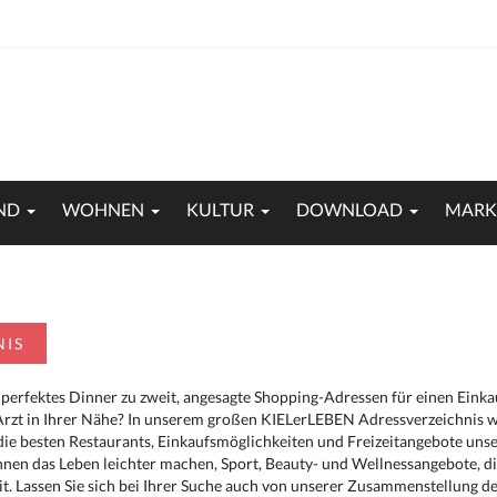
ND
WOHNEN
KULTUR
DOWNLOAD
MARK
NIS
 perfektes Dinner zu zweit, angesagte Shopping-Adressen für einen Eink
Arzt in Ihrer Nähe? In unserem großen KIELerLEBEN Adressverzeichnis we
r die besten Restaurants, Einkaufsmöglichkeiten und Freizeitangebote un
hnen das Leben leichter machen, Sport, Beauty- und Wellnessangebote, 
. Lassen Sie sich bei Ihrer Suche auch von unserer Zusammenstellung der