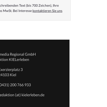
chreibenden Text (bis 700 Zeichen), Ihre
s MwSt. Bei Interesse
kontaktieren Sie uns
emedia Regional GmbH
ktion KIELerleben
xerzierplatz 3
24103 Kiel
(0431) 200 766 933
edaktion (at) kielerleben.de