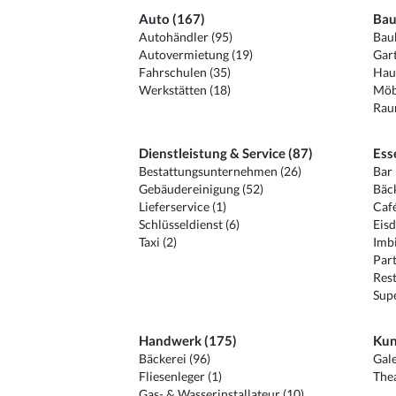
Auto (167)
Bau
Autohändler (95)
Baub
Autovermietung (19)
Gart
Fahrschulen (35)
Hau
Werkstätten (18)
Möb
Raum
Dienstleistung & Service (87)
Ess
Bestattungsunternehmen (26)
Bar 
Gebäudereinigung (52)
Bäck
Lieferservice (1)
Café
Schlüsseldienst (6)
Eisd
Taxi (2)
Imbi
Part
Rest
Sup
Handwerk (175)
Kun
Bäckerei (96)
Gale
Fliesenleger (1)
Thea
Gas- & Wasserinstallateur (10)