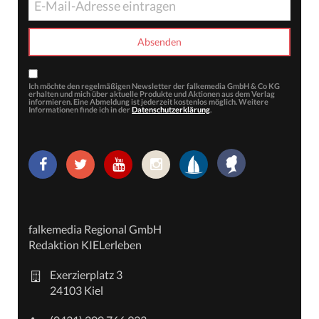
Ich möchte den regelmäßigen Newsletter der falkemedia GmbH & Co KG
erhalten und mich über aktuelle Produkte und Aktionen aus dem Verlag
informieren. Eine Abmeldung ist jederzeit kostenlos möglich. Weitere
Informationen finde ich in der
Datenschutzerklärung
.
falkemedia Regional GmbH
Redaktion KIELerleben
Exerzierplatz 3
24103 Kiel