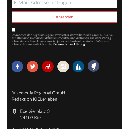
Ich möchte den regelmäßigen Newsletter der falkemedia GmbH & Co KG
erhalten und mich über aktuelle Produkte und Aktionen aus dem Verlag
informieren. Eine Abmeldung ist jederzeit kostenlos möglich. Weitere
Informationen finde ich in der
Datenschutzerklärung
.
falkemedia Regional GmbH
Redaktion KIELerleben
Exerzierplatz 3
24103 Kiel