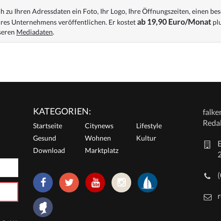
 zu Ihren Adressdaten ein Foto, Ihr Logo, Ihre Öffnungszeiten, einen bes
ab 19,90 Euro/Monat
res Unternehmens veröffentlichen. Er kostet
plu
nseren
Mediadaten
.
KATEGORIEN:
falk
Reda
Startseite
Citynews
Lifestyle
Gesund
Wohnen
Kultur
E
Download
Marktplatz
r