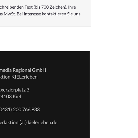
chreibenden Text (bis 700 Zeichen), Ihre
s MwSt. Bei Interesse
kontaktieren Sie uns
emedia Regional GmbH
ktion KIELerleben
xerzierplatz 3
24103 Kiel
(0431) 200 766 933
edaktion (at) kielerleben.de