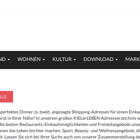
ND
WOHNEN
KULTUR
DOWNLOAD
MARK
NIS
 perfektes Dinner zu zweit, angesagte Shopping-Adressen für einen Eink
Arzt in Ihrer Nähe? In unserem großen KIELerLEBEN Adressverzeichnis we
r die besten Restaurants, Einkaufsmöglichkeiten und Freizeitangebote un
hnen das Leben leichter machen, Sport, Beauty- und Wellnessangebote, 
. Lassen Sie sich bei Ihrer Suche auch von unserer Zusammenstellung der