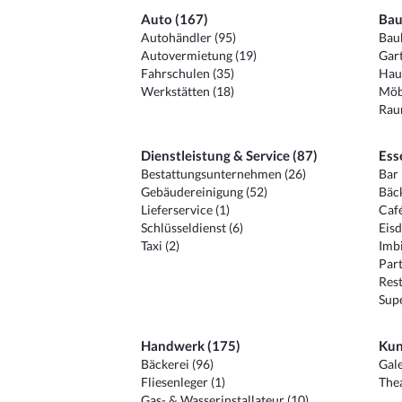
Auto (167)
Bau
Autohändler (95)
Baub
Autovermietung (19)
Gart
Fahrschulen (35)
Hau
Werkstätten (18)
Möb
Raum
Dienstleistung & Service (87)
Ess
Bestattungsunternehmen (26)
Bar 
Gebäudereinigung (52)
Bäck
Lieferservice (1)
Café
Schlüsseldienst (6)
Eisd
Taxi (2)
Imbi
Part
Rest
Sup
Handwerk (175)
Kun
Bäckerei (96)
Gale
Fliesenleger (1)
Thea
Gas- & Wasserinstallateur (10)