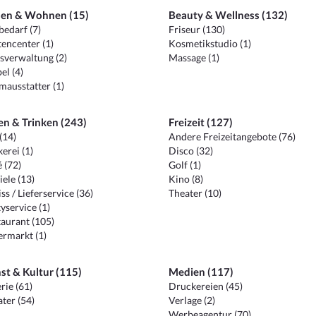
en & Wohnen (15)
Beauty & Wellness (132)
edarf (7)
Friseur (130)
encenter (1)
Kosmetikstudio (1)
sverwaltung (2)
Massage (1)
el (4)
ausstatter (1)
en & Trinken (243)
Freizeit (127)
(14)
Andere Freizeitangebote (76)
erei (1)
Disco (32)
 (72)
Golf (1)
iele (13)
Kino (8)
ss / Lieferservice (36)
Theater (10)
yservice (1)
aurant (105)
ermarkt (1)
st & Kultur (115)
Medien (117)
rie (61)
Druckereien (45)
ter (54)
Verlage (2)
Werbeagentur (70)