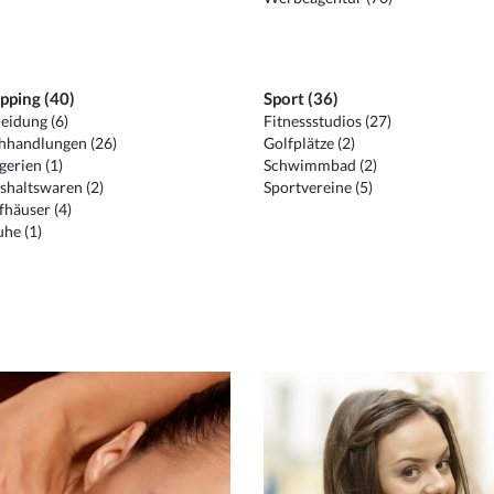
pping (40)
Sport (36)
eidung (6)
Fitnessstudios (27)
hhandlungen (26)
Golfplätze (2)
erien (1)
Schwimmbad (2)
shaltswaren (2)
Sportvereine (5)
häuser (4)
he (1)