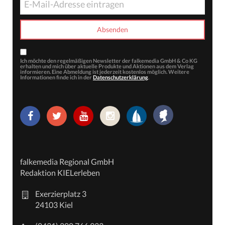
Ich möchte den regelmäßigen Newsletter der falkemedia GmbH & Co KG
erhalten und mich über aktuelle Produkte und Aktionen aus dem Verlag
informieren. Eine Abmeldung ist jederzeit kostenlos möglich. Weitere
Informationen finde ich in der
Datenschutzerklärung
.
falkemedia Regional GmbH
Redaktion KIELerleben
Exerzierplatz 3
24103 Kiel