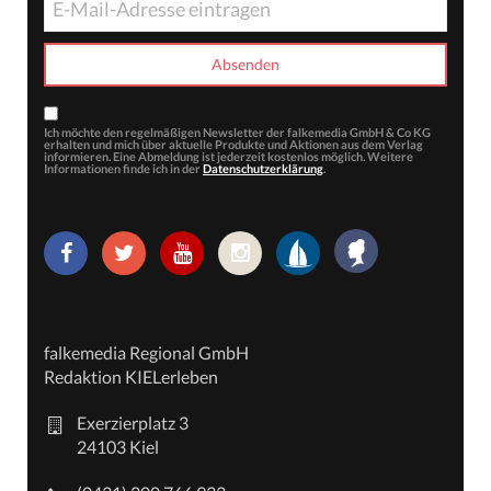
Ich möchte den regelmäßigen Newsletter der falkemedia GmbH & Co KG
erhalten und mich über aktuelle Produkte und Aktionen aus dem Verlag
informieren. Eine Abmeldung ist jederzeit kostenlos möglich. Weitere
Informationen finde ich in der
Datenschutzerklärung
.
falkemedia Regional GmbH
Redaktion KIELerleben
Exerzierplatz 3
24103 Kiel