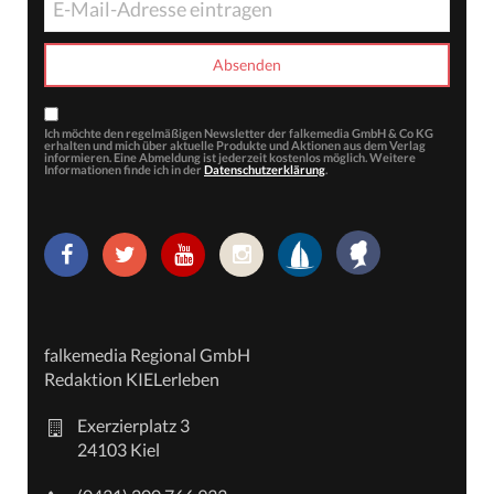
Ich möchte den regelmäßigen Newsletter der falkemedia GmbH & Co KG
erhalten und mich über aktuelle Produkte und Aktionen aus dem Verlag
informieren. Eine Abmeldung ist jederzeit kostenlos möglich. Weitere
Informationen finde ich in der
Datenschutzerklärung
.
falkemedia Regional GmbH
Redaktion KIELerleben
Exerzierplatz 3
24103 Kiel