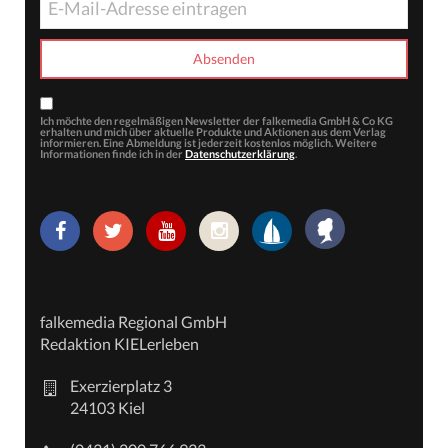
Ich möchte den regelmäßigen Newsletter der falkemedia GmbH & Co KG
erhalten und mich über aktuelle Produkte und Aktionen aus dem Verlag
informieren. Eine Abmeldung ist jederzeit kostenlos möglich. Weitere
Informationen finde ich in der
Datenschutzerklärung
.
falkemedia Regional GmbH
Redaktion KIELerleben
Exerzierplatz 3
24103 Kiel