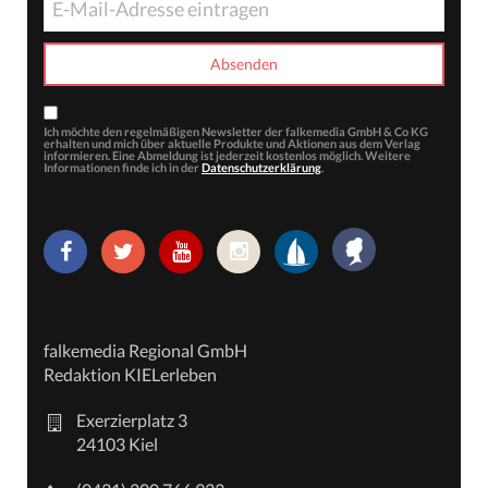
Ich möchte den regelmäßigen Newsletter der falkemedia GmbH & Co KG
erhalten und mich über aktuelle Produkte und Aktionen aus dem Verlag
informieren. Eine Abmeldung ist jederzeit kostenlos möglich. Weitere
Informationen finde ich in der
Datenschutzerklärung
.
falkemedia Regional GmbH
Redaktion KIELerleben
Exerzierplatz 3
24103 Kiel