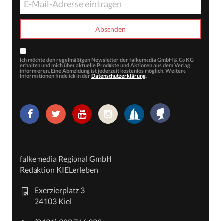
Ich möchte den regelmäßigen Newsletter der falkemedia GmbH & Co KG
erhalten und mich über aktuelle Produkte und Aktionen aus dem Verlag
informieren. Eine Abmeldung ist jederzeit kostenlos möglich. Weitere
Informationen finde ich in der
Datenschutzerklärung
.
falkemedia Regional GmbH
Redaktion KIELerleben
Exerzierplatz 3
24103 Kiel