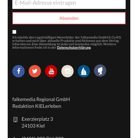
Ich möchte den regelmäßigen Newsletter der falkemedia GmbH & Co KG
erhalten und mich über aktuelle Produkte und Aktionen aus dem Verlag
informieren. Eine Abmeldung ist jederzeit kostenlos möglich. Weitere
Informationen finde ich in der
Datenschutzerklärung
.
falkemedia Regional GmbH
Redaktion KIELerleben
Exerzierplatz 3
24103 Kiel