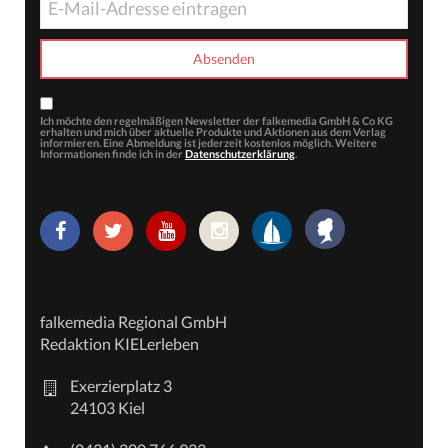
Ich möchte den regelmäßigen Newsletter der falkemedia GmbH & Co KG
erhalten und mich über aktuelle Produkte und Aktionen aus dem Verlag
informieren. Eine Abmeldung ist jederzeit kostenlos möglich. Weitere
Informationen finde ich in der
Datenschutzerklärung
.
falkemedia Regional GmbH
Redaktion KIELerleben
Exerzierplatz 3
24103 Kiel