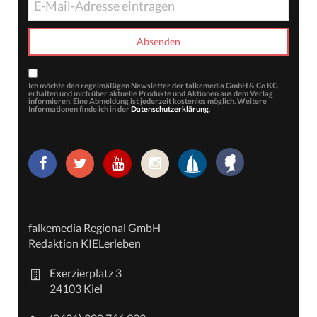
Ich möchte den regelmäßigen Newsletter der falkemedia GmbH & Co KG
erhalten und mich über aktuelle Produkte und Aktionen aus dem Verlag
informieren. Eine Abmeldung ist jederzeit kostenlos möglich. Weitere
Informationen finde ich in der
Datenschutzerklärung
.
falkemedia Regional GmbH
Redaktion KIELerleben
Exerzierplatz 3
24103 Kiel