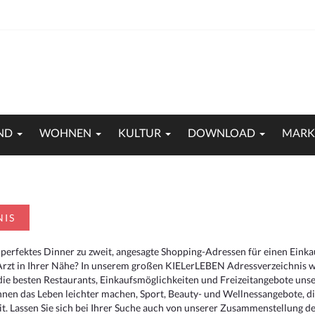
ND
WOHNEN
KULTUR
DOWNLOAD
MARK
NIS
 perfektes Dinner zu zweit, angesagte Shopping-Adressen für einen Eink
Arzt in Ihrer Nähe? In unserem großen KIELerLEBEN Adressverzeichnis we
r die besten Restaurants, Einkaufsmöglichkeiten und Freizeitangebote un
hnen das Leben leichter machen, Sport, Beauty- und Wellnessangebote, 
. Lassen Sie sich bei Ihrer Suche auch von unserer Zusammenstellung der