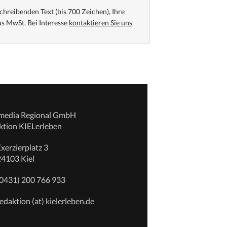
chreibenden Text (bis 700 Zeichen), Ihre
s MwSt. Bei Interesse
kontaktieren Sie uns
emedia Regional GmbH
ktion KIELerleben
xerzierplatz 3
24103 Kiel
(0431) 200 766 933
edaktion (at) kielerleben.de