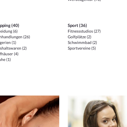
pping (40)
Sport (36)
eidung (6)
Fitnessstudios (27)
hhandlungen (26)
Golfplätze (2)
erien (1)
Schwimmbad (2)
shaltswaren (2)
Sportvereine (5)
häuser (4)
he (1)