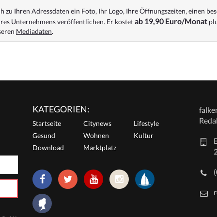
 zu Ihren Adressdaten ein Foto, Ihr Logo, Ihre Öffnungszeiten, einen bes
ab 19,90 Euro/Monat
res Unternehmens veröffentlichen. Er kostet
plu
nseren
Mediadaten
.
KATEGORIEN:
falk
Reda
Startseite
Citynews
Lifestyle
Gesund
Wohnen
Kultur
E
Download
Marktplatz
r