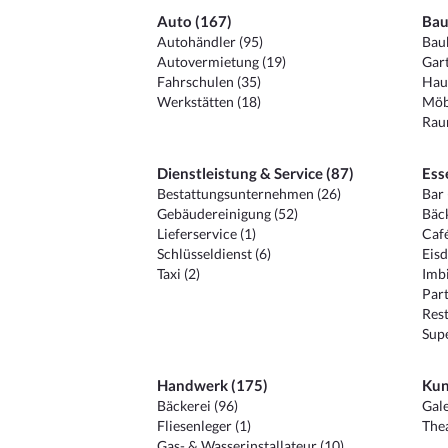
Auto (167)
Bau
Autohändler (95)
Baub
Autovermietung (19)
Gart
Fahrschulen (35)
Hau
Werkstätten (18)
Möb
Raum
Dienstleistung & Service (87)
Ess
Bestattungsunternehmen (26)
Bar 
Gebäudereinigung (52)
Bäck
Lieferservice (1)
Café
Schlüsseldienst (6)
Eisd
Taxi (2)
Imbi
Part
Rest
Sup
Handwerk (175)
Kun
Bäckerei (96)
Gale
Fliesenleger (1)
Thea
Gas- & Wasserinstallateur (10)