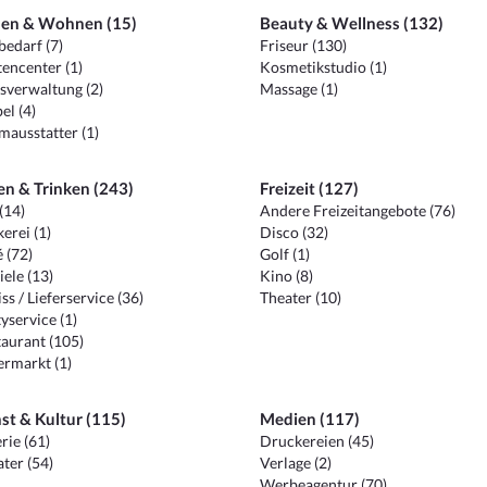
en & Wohnen (15)
Beauty & Wellness (132)
edarf (7)
Friseur (130)
encenter (1)
Kosmetikstudio (1)
sverwaltung (2)
Massage (1)
el (4)
ausstatter (1)
en & Trinken (243)
Freizeit (127)
(14)
Andere Freizeitangebote (76)
erei (1)
Disco (32)
 (72)
Golf (1)
iele (13)
Kino (8)
ss / Lieferservice (36)
Theater (10)
yservice (1)
aurant (105)
ermarkt (1)
st & Kultur (115)
Medien (117)
rie (61)
Druckereien (45)
ter (54)
Verlage (2)
Werbeagentur (70)