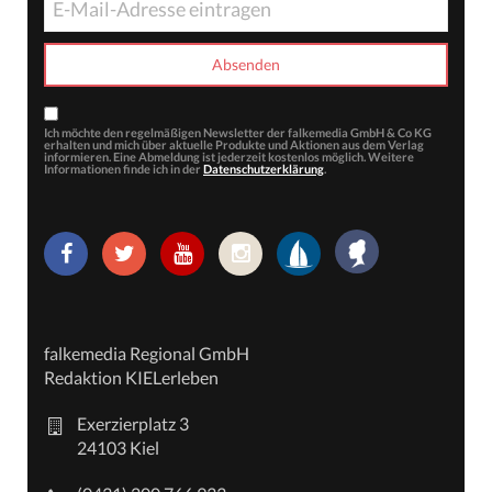
Ich möchte den regelmäßigen Newsletter der falkemedia GmbH & Co KG
erhalten und mich über aktuelle Produkte und Aktionen aus dem Verlag
informieren. Eine Abmeldung ist jederzeit kostenlos möglich. Weitere
Informationen finde ich in der
Datenschutzerklärung
.
falkemedia Regional GmbH
Redaktion KIELerleben
Exerzierplatz 3
24103 Kiel