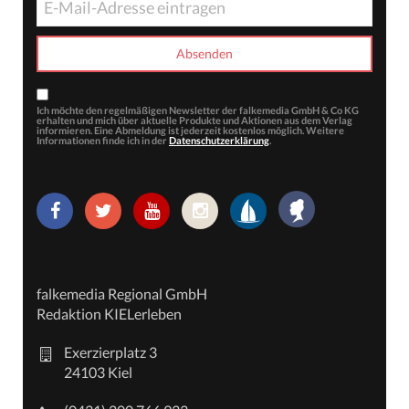
Ich möchte den regelmäßigen Newsletter der falkemedia GmbH & Co KG
erhalten und mich über aktuelle Produkte und Aktionen aus dem Verlag
informieren. Eine Abmeldung ist jederzeit kostenlos möglich. Weitere
Informationen finde ich in der
Datenschutzerklärung
.
falkemedia Regional GmbH
Redaktion KIELerleben
Exerzierplatz 3
24103 Kiel